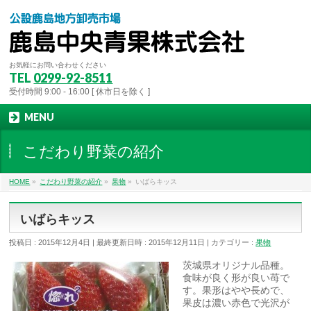
お気軽にお問い合わせください
TEL
0299-92-8511
受付時間 9:00 - 16:00 [ 休市日を除く ]
MENU
こだわり野菜の紹介
HOME
»
こだわり野菜の紹介
»
果物
»
いばらキッス
いばらキッス
投稿日 : 2015年12月4日
最終更新日時 : 2015年12月11日
カテゴリー :
果物
茨城県オリジナル品種。
食味が良く形が良い苺で
す。果形はやや長めで、
果皮は濃い赤色で光沢が