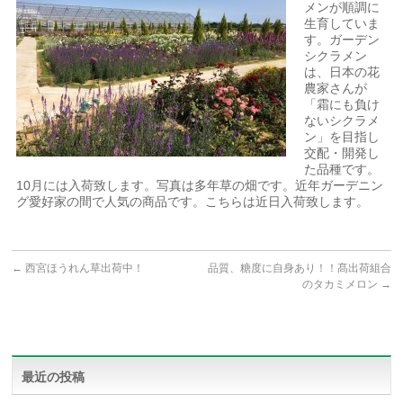
メンが順調に
生育していま
す。ガーデン
シクラメン
は、日本の花
農家さんが
「霜にも負け
ないシクラメ
ン」を目指し
交配・開発し
た品種です。
10月には入荷致します。写真は多年草の畑です。近年ガーデニン
グ愛好家の間で人気の商品です。こちらは近日入荷致します。
←
西宮ほうれん草出荷中！
品質、糖度に自身あり！！髙出荷組合
のタカミメロン
→
最近の投稿