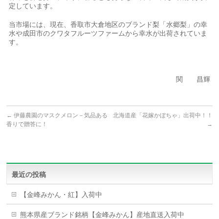
定しています。
当市場には、現在、香取市大倉地区のブランド梨「水郷梨」の幸
水や成田市のクワタフルーツファームから幸水が出荷されていま
す。
関 昌輝
←
伊藤農園のマスクメロン－気品ある
北海道産「花嫁かぼちゃ」出荷中！！
香りで贈答に！
→
最近の投稿
【金峰みかん・紅】入荷中
熊本県産ブランド銘柄【金峰みかん】産地直送入荷中