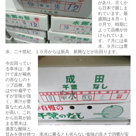
があり、古くか
ら日本で親しま
れています。最
盛期は８月～１
０月で、時期に
よって品種が分
けられていま
す。７月には幸
水、９月には豊
水、二十世紀、１０月からは新高、新興などが出回ります。
今出回ってい
る幸水は、多
汁で皮が褐色
の赤なしのト
ップ品種。形
はやや扁平で
すが甘味が強
く、果汁が豊
富なため人気
が高い。これ
から出荷が始
まる豊水は、
適度な酸味と
甘みを併せ持つ、幸水に勝るとも劣らない食味の良さで消費が安