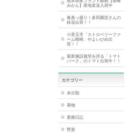
熊本県産ブランド銘柄【金峰
みかん】産地直送入荷中
春真っ盛り！多田園芸さんの
鉢花出荷！！
小美玉市「ストロベリーファ
ーム根崎」やよいひめ出
荷！！
最新施設栽培を誇る「トマト
パーク」のトマト出荷中！！
カテゴリー
未分類
果物
業務日記
野菜