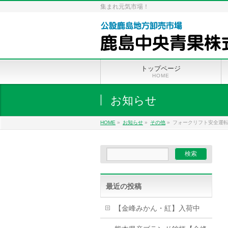
集まれ元気市場！
トップページ
HOME
お知らせ
HOME
»
お知らせ
»
その他
»
フォークリフト安全運
最近の投稿
【金峰みかん・紅】入荷中